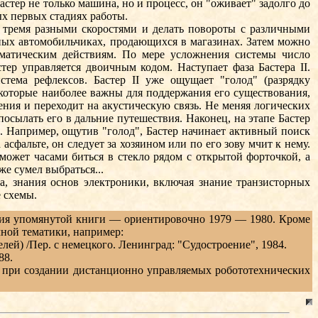
астер не только машина, но и процесс, он "оживает" задолго до
ых первых стадиях работы.
 тремя разными скоростями и делать повороты с различными
ных автомобильчиках, продающихся в магазинах. Затем можно
оматическим действиям. По мере усложнения системы число
ер управляется двоичным кодом. Наступает фаза Бастера II.
тема рефлексов. Бастер II уже ощущает "голод" (разрядку
 которые наиболее важны для поддержания его существования,
ления и переходит на акустическую связь. Не меняя логических
посылать его в дальние путешествия. Наконец, на этапе Бастер
й. Например, ощутив "голод", Бастер начинает активный поиск
сфальте, он следует за хозяином или по его зову мчит к нему.
может часами биться в стекло рядом с открытой форточкой, а
же сумел выбраться...
а, знания основ электроники, включая знание транзисторных
 схемы.
ания упомянутой книги — ориентировочно 1979 — 1980. Кроме
ной тематики, например:
й) /Пер. с немецкого. Ленинград: "Судостроение", 1984.
88.
 при создании дистанционно управляемых робототехнических