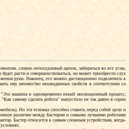
омнатам, словно непоседливый щенок, забираться во все углы,
р будет расти и совершенствоваться, он может приобрести слух
движения руки. Наконец, его можно дистанционно подключить к
мать ему множество неожиданных свойств в соответствии со
к: "Это машина и одновременно некий эволюционный процесс,
 "Как самому сделать робота" выпустило не так давно в серии
обиль). Но эта тележка способна ставить перед собой цели и
ственное различие между Бастером и самыми лучшими роботами
автор. Бастер относится к самым сложным устройствам, когда-
 условиях.