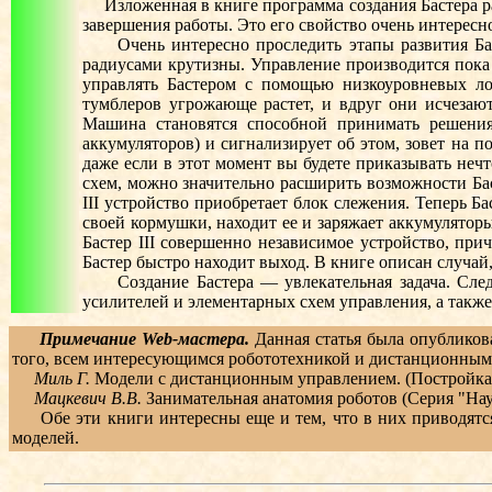
Изложенная в книге программа создания Бастера разде
завершения работы. Это его свойство очень интересно
Очень интересно проследить этапы развития Басте
радиусами крутизны. Управление производится пока
управлять Бастером с помощью низкоуровневых ло
тумблеров угрожающе растет, и вдруг они исчезают
Машина становятся способной принимать решения 
аккумуляторов) и сигнализирует об этом, зовет на 
даже если в этот момент вы будете приказывать нечт
схем, можно значительно расширить возможности Баст
III устройство приобретает блок слежения. Теперь Б
своей кормушки, находит ее и заряжает аккумуляторы
Бастер III совершенно независимое устройство, при
Бастер быстро находит выход. В книге описан случай, 
Создание Бастера — увлекательная задача. Следует
усилителей и элементарных схем управления, а такж
Примечание Web-мастера.
Данная статья была опубликов
того, всем интересующимся робототехникой и дистанционным
Миль Г.
Модели с дистанционным управлением. (Постройка и
Мацкевич В.В.
Занимательная анатомия роботов (Серия "Науч
Обе эти книги интересны еще и тем, что в них приводятся
моделей.