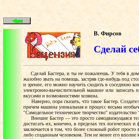
В. Фирсов
Сделай се
Сделай Бастера, и ты не пожалеешь. У тебя в доме 
жалобно звать на помощь, застряв где-нибудь под ст
и зрение, его можно научить сходить в соседнюю ко
электронно-вычислительной машине или записать п
вкусами и возможностями хозяина.
Наверно, пора сказать, что такое Бастер. Создате
причем машина уникальная и процесс весьма необычн
"Самодельное техническое творчество" издательство
Внешне Бастер — это просто самодвижущаяся тележк
достигать их, конечно, в пределах тех логических 
заключается в том, что более сложный робот просто 
либо созданным человеком. Тем не менее его вполне