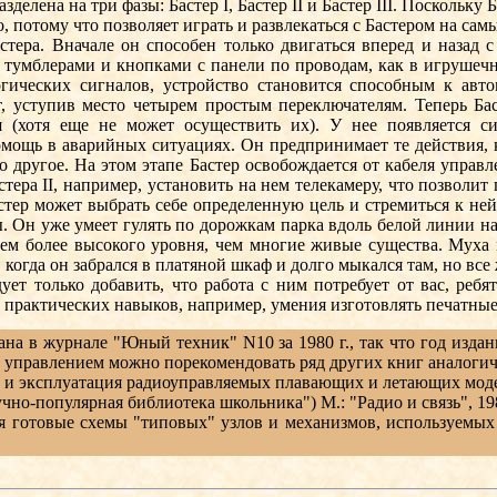
лена на три фазы: Бастер I, Бастер II и Бастер III. Поскольку Б
, потому что позволяет играть и развлекаться с Бастером на сам
ра. Вначале он способен только двигаться вперед и назад с
 тумблерами и кнопками с панели по проводам, как в игрушеч
гических сигналов, устройство становится способным к авт
, уступив место четырем простым переключателям. Теперь Баст
(хотя еще не может осуществить их). У нее появляется сис
помощь в аварийных ситуациях. Он предпринимает те действия,
о другое. На этом этапе Бастер освобождается от кабеля управ
ера II, например, установить на нем телекамеру, что позволит 
астер может выбрать себе определенную цель и стремиться к не
. Он уже умеет гулять по дорожкам парка вдоль белой линии на а
чем более высокого уровня, чем многие живые существа. Муха 
когда он забрался в платяной шкаф и долго мыкался там, но все 
 только добавить, что работа с ним потребует от вас, ребят
е практических навыков, например, умения изготовлять печатные
ана в журнале "Юный техник" N10 за 1980 г., так что год изд
 управлением можно порекомендовать ряд других книг аналогич
 эксплуатация радиоуправляемых плавающих и летающих моделе
но-популярная библиотека школьника") М.: "Радио и связь", 19
 готовые схемы "типовых" узлов и механизмов, используемых