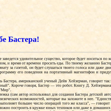
бе Бастера!
заведется удивительное существо, которое будет носиться по к
олом, и время от времени просить еды. По твоему желанию Басте
мнату за газетой, он будет слушаться твоего голоса или даже 
рограмму его поведения на портативный магнитофон и приду
ль Бастера, американский ученый Дейв Хейзерман, говорит та
ый". Короче говоря, Бастер — это робот. Книгу Д. Хейзермана
 "Мир".
а (сам автор использовал для создания Бастера детский автом
и физических возможностей, которые вы заложите в нее. "Един
выполняет большее число операций того же класса", — говорит 
 можно построить в кружке юных техников или даже в домашних