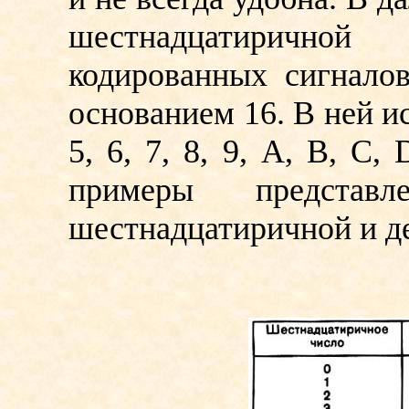
шестнадцатиричн
кодированных сигналов
основанием 16. В ней ис
5, 6, 7, 8, 9, А, В, С
примеры представ
шестнадцатиричной и д