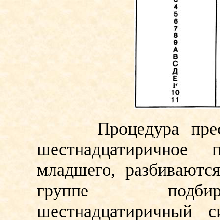
Процедура преобра
шестнадцатиричное 
младшего, разбиваютс
группе подбира
шестнадцатиричный с